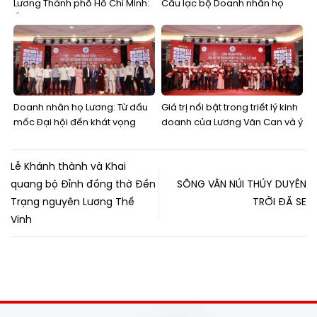
Lương Thành phố Hồ Chí Minh:
Câu lạc bộ Doanh nhân họ
Ấm áp tình thân, kết nối các
Lương Việt Nam lần thứ nhất
thế hệ
Doanh nhân họ Lương: Từ dấu
Giá trị nổi bật trong triết lý kinh
mốc Đại hội đến khát vọng
doanh của Lương Văn Can và ý
kiến tạo một cộng đồng kinh
nghĩa áp dụng
doanh bền vững
Lễ Khánh thành và Khai
quang bộ Đỉnh đồng thờ Đền
SÔNG VÂN NÚI THÚY DUYÊN
Trạng nguyên Lương Thế
TRỜI ĐÃ SE
Vinh