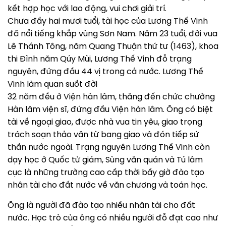
kết hợp học với lao động, vui chơi giải trí.
Chưa đầy hai mươi tuổi, tài học của Lương Thế Vinh
đã nổi tiếng khắp vùng Sơn Nam. Năm 23 tuổi, đời vua
Lê Thánh Tông, năm Quang Thuận thứ tư (1463), khoa
thi Đình năm Qúy Mùi, Lương Thế Vinh đỗ trạng
nguyên, đứng đầu 44 vị trong cả nước. Lương Thế
Vinh làm quan suốt đời
32 năm đều ở Viện hàn lâm, thăng đến chức chưởng
Hàn lâm viện sĩ, đứng đầu Viện hàn lâm. Ông có biệt
tài về ngoại giao, được nhà vua tin yêu, giao trọng
trách soạn thảo văn từ bang giao và đón tiếp sứ
thần nước ngoài. Trạng nguyên Lương Thế Vinh còn
dạy học ở Quốc tử giám, Sùng văn quán và Tú lâm
cục là những trường cao cấp thời bấy giờ đào tạo
nhân tài cho đất nước về văn chương và toán học.
Ông là người đã đào tạo nhiều nhân tài cho đất
nước. Học trò của ông có nhiều người đỗ đạt cao như