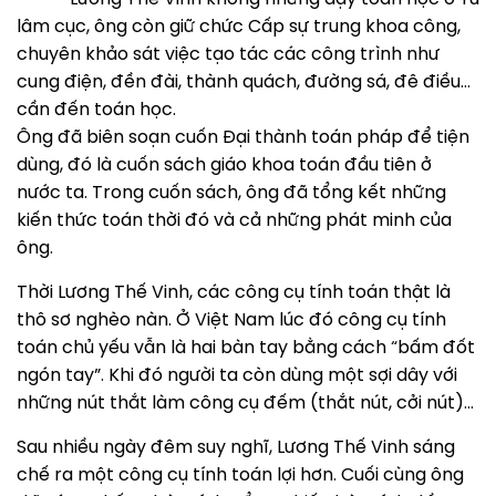
lâm cục, ông còn giữ chức Cấp sự trung khoa công,
chuyên khảo sát việc tạo tác các công trình như
cung điện, đền đài, thành quách, đường sá, đê điều…
cần đến toán học.
Ông đã biên soạn cuốn Đại thành toán pháp để tiện
dùng, đó là cuốn sách giáo khoa toán đầu tiên ở
nước ta. Trong cuốn sách, ông đã tổng kết những
kiến thức toán thời đó và cả những phát minh của
ông.
Thời Lương Thế Vinh, các công cụ tính toán thật là
thô sơ nghèo nàn. Ở Việt Nam lúc đó công cụ tính
toán chủ yếu vẫn là hai bàn tay bằng cách “bấm đốt
ngón tay”. Khi đó người ta còn dùng một sợi dây với
những nút thắt làm công cụ đếm (thắt nút, cởi nút)…
Sau nhiều ngày đêm suy nghĩ, Lương Thế Vinh sáng
chế ra một công cụ tính toán lợi hơn. Cuối cùng ông