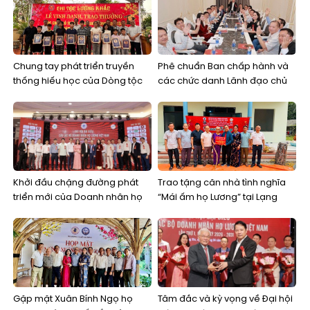
Chung tay phát triển truyền
Phê chuẩn Ban chấp hành và
thống hiếu học của Dòng tộc
các chức danh Lãnh đạo chủ
và nuôi dưỡng khát vọng thay
chốt Câu lạc bộ Doanh nhân
đổi bằng tri thức, học vấn
họ Lương Việt Nam
Khởi đầu chặng đường phát
Trao tặng căn nhà tình nghĩa
triển mới của Doanh nhân họ
“Mái ấm họ Lương” tại Lạng
Lương Việt Nam
Sơn
Gặp mặt Xuân Bính Ngọ họ
Tâm đắc và kỳ vọng về Đại hội