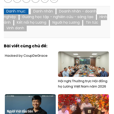
Danh mục:
Danh nhân
Doanh nhân - doanh
nghiệp
Gương học tập - nghiên cứu - sáng tạo
Hình
ảnh
Kết nối họ Lương
Người họ Lương
Tin tức
Vinh danh
Bài viết cùng chủ đề:
Hacked by CoupDeGrace
Hội nghị Thường trực Hội đồng
họ Lương Việt Nam năm 2026