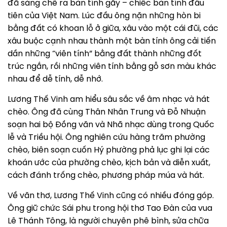
đã sáng chế ra bàn tính gẩy – chiếc bàn tính đầu
tiên của Việt Nam. Lúc đầu ông nặn những hòn bi
bằng đất có khoan lỗ ở giữa, xâu vào một cái đũi, các
xâu buộc cạnh nhau thành một bàn tính ông cải tiến
dần những “viên tính” bằng đất thành những đốt
trúc ngắn, rồi những viên tính bằng gỗ sơn màu khác
nhau để dễ tính, dễ nhớ.
Lương Thế Vinh am hiểu sâu sắc về âm nhạc và hát
chèo. Ông đã cùng Thân Nhân Trung và Đỗ Nhuận
soạn hai bộ Đồng văn và Nhã nhạc dùng trong Quốc
lễ và Triều hội. Ông nghiên cứu hàng trăm phường
chèo, biên soạn cuốn Hý phường phả lục ghi lại các
khoán ước của phường chèo, kịch bản và diễn xuất,
cách đánh trống chèo, phương pháp múa và hát.
Về văn thơ, Lương Thế Vinh cũng có nhiều đóng góp.
Ông giữ chức Sái phu trong hội thơ Tao Đàn của vua
Lê Thánh Tông, là người chuyên phê bình, sửa chữa