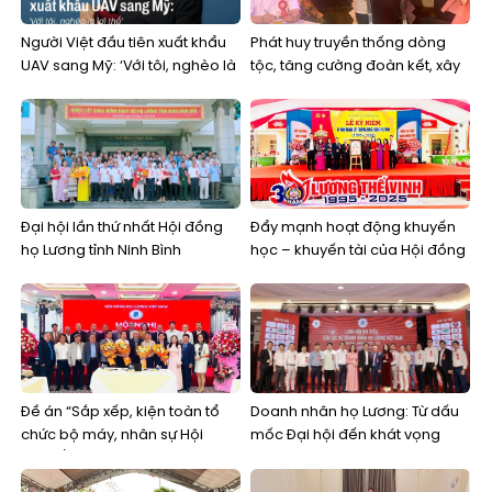
Người Việt đầu tiên xuất khẩu
Phát huy truyền thống dòng
UAV sang Mỹ: ‘Với tôi, nghèo là
tộc, tăng cường đoàn kết, xây
lợi thế’
dựng Hội đồng họ Lương tỉnh
Ninh Bình vững mạnh trong thời
kỳ mới
Đại hội lần thứ nhất Hội đồng
Đẩy mạnh hoạt động khuyến
họ Lương tỉnh Ninh Bình
học – khuyến tài của Hội đồng
họ Lương
Đề án “Sắp xếp, kiện toàn tổ
Doanh nhân họ Lương: Từ dấu
chức bộ máy, nhân sự Hội
mốc Đại hội đến khát vọng
đồng/Ban liên lạc họ Lương
kiến tạo một cộng đồng kinh
cấp tỉnh”
doanh bền vững