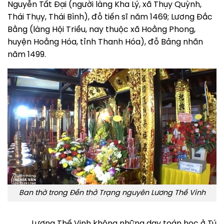
Nguyễn Tất Đại (người làng Kha Lý, xã Thụy Quỳnh,
Thái Thụy, Thái Bình), đỗ tiến sĩ năm 1469; Lương Đắc
Bằng (làng Hội Triều, nay thuộc xã Hoằng Phong,
huyện Hoằng Hóa, tỉnh Thanh Hóa), đỗ Bảng nhãn
năm 1499.
Ban thờ trong Đền thở Trạng nguyên Lương Thế Vinh
Lương Thế Vinh không những dạy toán học ở Tú