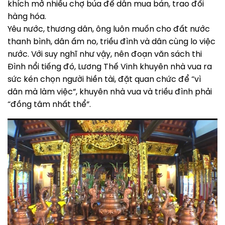
khích mở nhiều chợ búa để dân mua bán, trao đổi
hàng hóa.
Yêu nước, thương dân, ông luôn muốn cho đất nước
thanh bình, dân ấm no, triều đình và dân cùng lo việc
nước. Với suy nghĩ như vậy, nên đoạn văn sách thi
Đình nổi tiếng đó, Lương Thế Vinh khuyên nhà vua ra
sức kén chọn người hiền tài, đặt quan chức để “vì
dân mà làm việc”, khuyên nhà vua và triều đình phải
“đồng tâm nhất thể”.