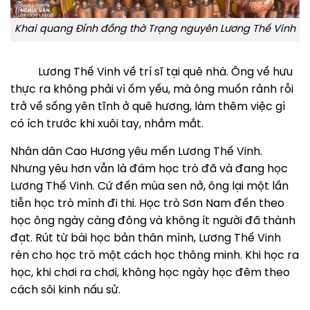
Khai quang Đỉnh đồng thờ Trạng nguyên Lương Thế Vinh
Lương Thế Vinh về trí sĩ tại quê nhà. Ông về hưu
thực ra không phải vì ốm yếu, mà ông muốn rảnh rỗi
trở về sống yên tĩnh ở quê hương, làm thêm việc gì
có ích trước khi xuôi tay, nhắm mắt.
Nhân dân Cao Hương yêu mến Lương Thế Vinh.
Nhưng yêu hơn vẫn là đám học trò đã và đang học
Lương Thế Vinh. Cứ đến mùa sen nở, ông lại một lần
tiễn học trò mình đi thi. Học trò Sơn Nam đến theo
học ông ngày càng đông và không ít người đã thành
đạt. Rút từ bài học bản thân mình, Lương Thế Vinh
rèn cho học trò một cách học thông minh. Khi học ra
học, khi chơi ra chơi, không học ngày học đêm theo
cách sôi kinh nấu sử.