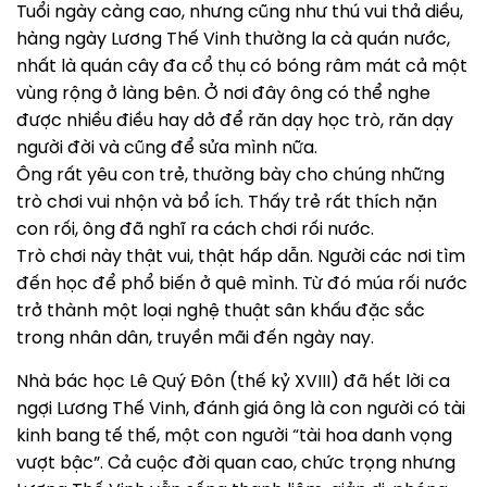
Tuổi ngày càng cao, nhưng cũng như thú vui thả diều,
hàng ngày Lương Thế Vinh thường la cà quán nước,
nhất là quán cây đa cổ thụ có bóng râm mát cả một
vùng rộng ở làng bên. Ở nơi đây ông có thể nghe
được nhiều điều hay dở để răn dạy học trò, răn dạy
người đời và cũng để sửa mình nữa.
Ông rất yêu con trẻ, thường bày cho chúng những
trò chơi vui nhộn và bổ ích. Thấy trẻ rất thích nặn
con rối, ông đã nghĩ ra cách chơi rối nước.
Trò chơi này thật vui, thật hấp dẫn. Người các nơi tìm
đến học để phổ biến ở quê mình. Từ đó múa rối nước
trở thành một loại nghệ thuật sân khấu đặc sắc
trong nhân dân, truyền mãi đến ngày nay.
Nhà bác học Lê Quý Đôn (thế kỷ XVIII) đã hết lời ca
ngợi Lương Thế Vinh, đánh giá ông là con người có tài
kinh bang tế thế, một con người “tài hoa danh vọng
vượt bậc”. Cả cuộc đời quan cao, chức trọng nhưng