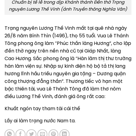
Chuẩn bị tế lễ trong dịp Khánh thành Đền thờ Trạng
nguyên Lương Thế Vinh (ảnh Truyền thông Nghĩa Vân)
Trạng nguyên Lương Thế Vinh mất tại quê nhà ngày
26/8 năm Bính Thìn (1496), thọ 55 tuổi. Vua Lê Thánh
Tông phong ông làm “Phúc thần làng Hương”, cho lập
đền thờ ngay trên nền nhà cũ tại Giáp Nhất, làng
Cao Hương. Sắc phong ông là “Hàn lâm thị thư trường
hàn lâm viện sự. Nhập sự kinh diện hộ bộ tả thị lang
hương lĩnh hầu triều nguyên gia tặng – Dương quận
công thượng đẳng thần”. Thương tiếc vô hạn một
bậc thiên tài, vua Lê Thánh Tông đã làm thơ nôm
điếu Lương Thế Vinh, đánh giá ông rất cao:
Khuất ngón tay tham tài cái thế
Lấy ai làm trạng nước Nam ta.