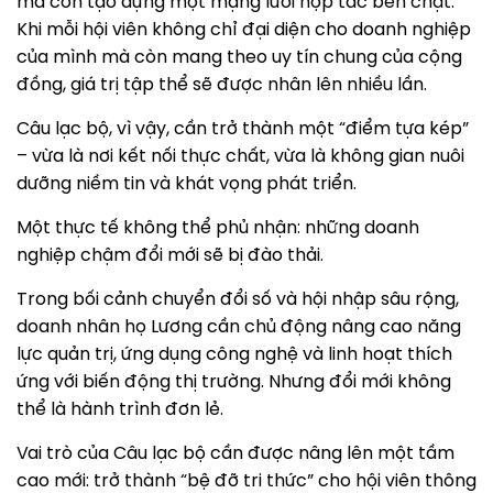
mà còn tạo dựng một mạng lưới hợp tác bền chặt.
Khi mỗi hội viên không chỉ đại diện cho doanh nghiệp
của mình mà còn mang theo uy tín chung của cộng
đồng, giá trị tập thể sẽ được nhân lên nhiều lần.
Câu lạc bộ, vì vậy, cần trở thành một “điểm tựa kép”
– vừa là nơi kết nối thực chất, vừa là không gian nuôi
dưỡng niềm tin và khát vọng phát triển.
Một thực tế không thể phủ nhận: những doanh
nghiệp chậm đổi mới sẽ bị đào thải.
Trong bối cảnh chuyển đổi số và hội nhập sâu rộng,
doanh nhân họ Lương cần chủ động nâng cao năng
lực quản trị, ứng dụng công nghệ và linh hoạt thích
ứng với biến động thị trường. Nhưng đổi mới không
thể là hành trình đơn lẻ.
Vai trò của Câu lạc bộ cần được nâng lên một tầm
cao mới: trở thành “bệ đỡ tri thức” cho hội viên thông