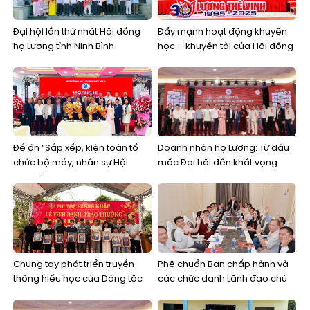
Đại hội lần thứ nhất Hội đồng
Đẩy mạnh hoạt động khuyến
họ Lương tỉnh Ninh Bình
học – khuyến tài của Hội đồng
họ Lương
Đề án “Sắp xếp, kiện toàn tổ
Doanh nhân họ Lương: Từ dấu
chức bộ máy, nhân sự Hội
mốc Đại hội đến khát vọng
đồng/Ban liên lạc họ Lương
kiến tạo một cộng đồng kinh
cấp tỉnh”
doanh bền vững
Chung tay phát triển truyền
Phê chuẩn Ban chấp hành và
thống hiếu học của Dòng tộc
các chức danh Lãnh đạo chủ
và nuôi dưỡng khát vọng thay
chốt Câu lạc bộ Doanh nhân
đổi bằng tri thức, học vấn
họ Lương Việt Nam