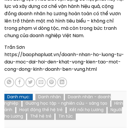
lực và xây dựng cơ chế vận hành hiệu quả, cộng
đồng doanh nhân họ Lương hoàn toàn có thể vươn
lên trở thành một mô hình tiêu biểu – không chỉ
trong phạm vi dòng tộc, mà còn trong bức tranh
chung của doanh nghiệp Việt Nam.
Trần Sơn
https://baophapluat.vn/doanh-nhan-ho-luong-tu-
dau-moc-dai-hoi-den-khat-vong-kien-tao-mot-
cong-dong-kinh-doanh-ben-vung.html
Danh mục:
Danh nhân
Doanh nhân - doanh
nghiệp
Gương học tập - nghiên cứu - sáng tạo
Hình
ảnh
Hoạt động thế hệ trẻ
Kết nối họ Lương
Người
họ Lương
Thế hệ trẻ
Tin tức