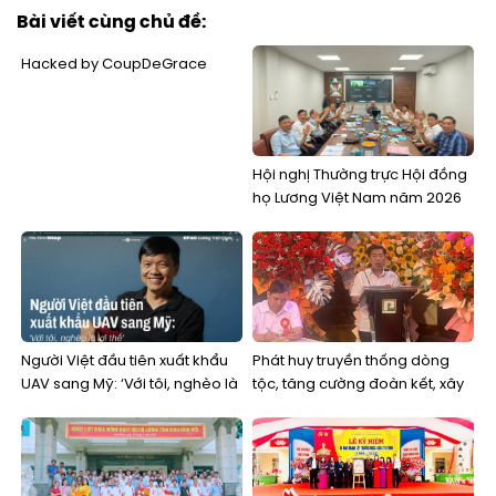
Bài viết cùng chủ đề:
Hacked by CoupDeGrace
Hội nghị Thường trực Hội đồng
họ Lương Việt Nam năm 2026
Người Việt đầu tiên xuất khẩu
Phát huy truyền thống dòng
UAV sang Mỹ: ‘Với tôi, nghèo là
tộc, tăng cường đoàn kết, xây
lợi thế’
dựng Hội đồng họ Lương tỉnh
Ninh Bình vững mạnh trong thời
kỳ mới