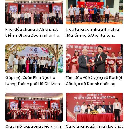
Khởi đầu chặng đường phát
Trao tặng căn nhà tình nghĩa
triển mới của Doanh nhân họ
“Mái ấm họ Lương” tại Lạng
Lương Việt Nam
Sơn
Gặp mặt Xuân Bính Ngọ họ
Tâm đắc và kỳ vọng về Đại hội
Lương Thành phố Hồ Chí Minh:
Câu lạc bộ Doanh nhân họ
Ấm áp tình thân, kết nối các
Lương Việt Nam lần thứ nhất
thế hệ
Giá trị nổi bật trong triết lý kinh
Cung ứng nguồn nhân lực chất