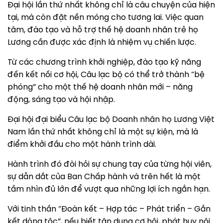
Đại hội lần thứ nhất không chỉ là câu chuyện của hiện
tại, mà còn đặt nền móng cho tương lai. Việc quan
tâm, đào tạo và hỗ trợ thế hệ doanh nhân trẻ họ
Lương cần được xác định là nhiệm vụ chiến lược.
Từ các chương trình khởi nghiệp, đào tạo kỹ năng
đến kết nối cơ hội, Câu lạc bộ có thể trở thành “bệ
phóng” cho một thế hệ doanh nhân mới – năng
động, sáng tạo và hội nhập.
Đại hội đại biểu Câu lạc bộ Doanh nhân họ Lương Việt
Nam lần thứ nhất không chỉ là một sự kiện, mà là
điểm khởi đầu cho một hành trình dài.
Hành trình đó đòi hỏi sự chung tay của từng hội viên,
sự dẫn dắt của Ban Chấp hành và trên hết là một
tầm nhìn đủ lớn để vượt qua những lợi ích ngắn hạn.
Với tinh thần “Đoàn kết – Hợp tác – Phát triển – Gắn
kết dòng tộc”, nếu biết tận dụng cơ hội, phát huy nội