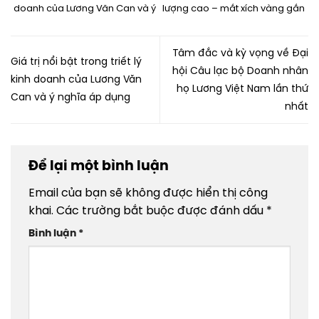
doanh của Lương Văn Can và ý
lượng cao – mắt xích vàng gắn
nghĩa áp dụng
kết doanh nghiệp họ Lương
Việt Nam
Tâm đắc và kỳ vọng về Đại
Giá trị nổi bật trong triết lý
hội Câu lạc bộ Doanh nhân
kinh doanh của Lương Văn
họ Lương Việt Nam lần thứ
Can và ý nghĩa áp dụng
nhất
Để lại một bình luận
Email của bạn sẽ không được hiển thị công
khai.
Các trường bắt buộc được đánh dấu
*
Bình luận
*