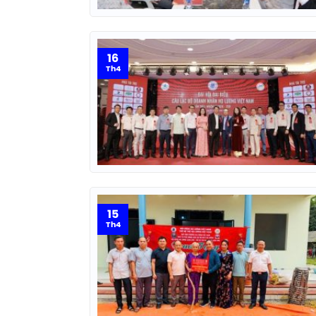
16
Th4
15
Th4