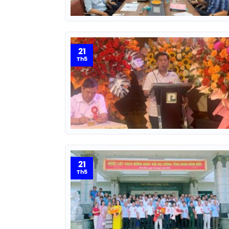
21
Th5
21
Th5