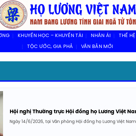
ƯƠNG
KHUYẾN HỌC – KHUYẾN TÀI
NHÂN ÁI
THẾ HỆ
TỘC ƯỚC, GIA PHẢ
VĂN BẢN MỚI
Hội nghị Thường trực Hội đồng họ Lương Việt 
Ngày 14/6/2026, tại Văn phòng Hội đồng họ Lương Việt Nam, s