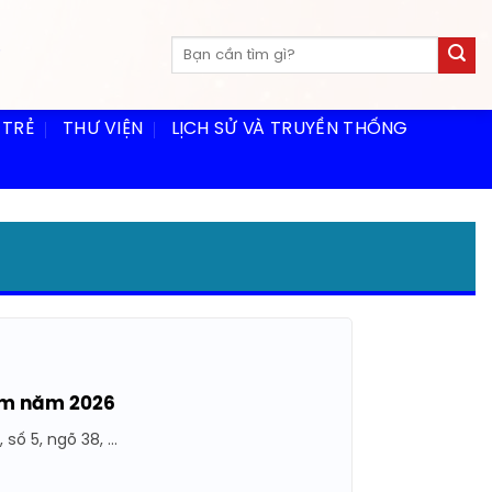
 TRẺ
THƯ VIỆN
LỊCH SỬ VÀ TRUYỀN THỐNG
Nam năm 2026
ố 5, ngõ 38, ...