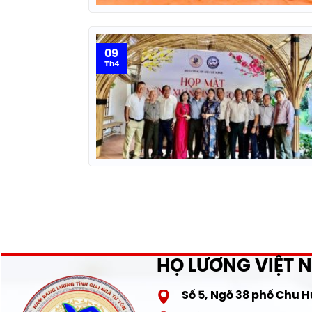
09
Th4
HỌ LƯƠNG VIỆT 
Số 5, Ngõ 38 phố Chu 