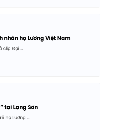
h nhân họ Lương Việt Nam
lip Đại ...
” tại Lạng Sơn
ẻ họ Lương ...