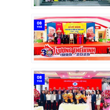
08
Th5
08
Th5