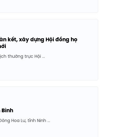
àn kết, xây dựng Hội đồng họ
mới
h thường trực Hội ...
 Bình
g Hoa Lư, tỉnh Ninh ...