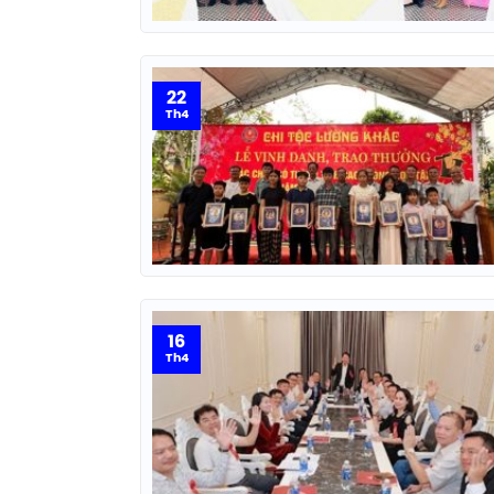
22
Th4
16
Th4