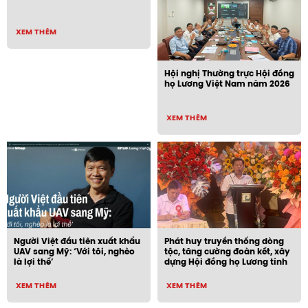
XEM THÊM
Hội nghị Thường trực Hội đồng
họ Lương Việt Nam năm 2026
XEM THÊM
Người Việt đầu tiên xuất khẩu
Phát huy truyền thống dòng
UAV sang Mỹ: ‘Với tôi, nghèo
tộc, tăng cường đoàn kết, xây
là lợi thế’
dựng Hội đồng họ Lương tỉnh
Ninh Bình vững mạnh trong
thời kỳ mới
XEM THÊM
XEM THÊM