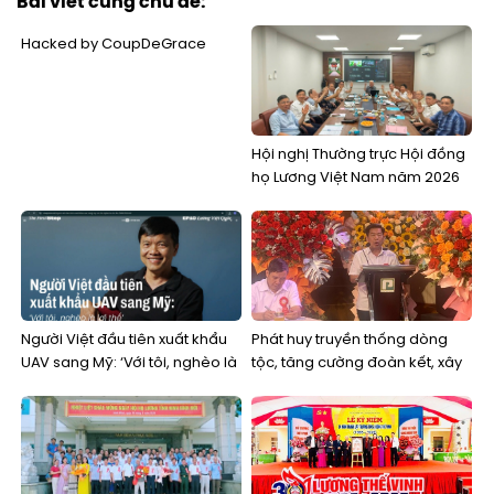
Bài viết cùng chủ đề:
Hacked by CoupDeGrace
Hội nghị Thường trực Hội đồng
họ Lương Việt Nam năm 2026
Người Việt đầu tiên xuất khẩu
Phát huy truyền thống dòng
UAV sang Mỹ: ‘Với tôi, nghèo là
tộc, tăng cường đoàn kết, xây
lợi thế’
dựng Hội đồng họ Lương tỉnh
Ninh Bình vững mạnh trong thời
kỳ mới