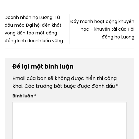
nghĩa áp dụng
kết doanh nghiệp họ Lương
Việt Nam
Doanh nhân họ Lương: Từ
Đẩy mạnh hoạt động khuyến
dấu mốc Đại hội đến khát
học – khuyến tài của Hội
vọng kiến tạo một cộng
đồng họ Lương
đồng kinh doanh bền vững
Để lại một bình luận
Email của bạn sẽ không được hiển thị công
khai.
Các trường bắt buộc được đánh dấu
*
Bình luận
*