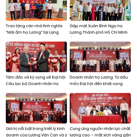
Trao tặng căn nhà tình nghĩa
Gặp mặt Xuân Bính Ngọ họ
“Mái ấm họ Lương” tại Lạng
Lương Thành phố Hồ Chí Minh:
Sơn
Ấm áp tình thân, kết nối các
thế hệ
Tâm đắc và kỳ vọng về Đại hội
Doanh nhân họ Lương: Từ dấu
Câu lạc bộ Doanh nhân họ
mốc Đại hội đến khát vọng
Lương Việt Nam lần thứ nhất
kiến tạo một cộng đồng kinh
doanh bền vững
Giá trị nổi bật trong triết lý kinh
Cung ứng nguồn nhân lực chất
doanh của Lương Văn Can và ý
lượng cao – mắt xích vàng gắn