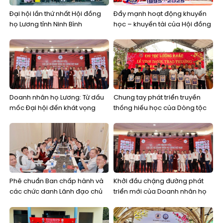
Đại hội lần thứ nhất Hội đồng
Đẩy mạnh hoạt động khuyến
họ Lương tỉnh Ninh Bình
học – khuyến tài của Hội đồng
họ Lương
Doanh nhân họ Lương: Từ dấu
Chung tay phát triển truyền
mốc Đại hội đến khát vọng
thống hiếu học của Dòng tộc
kiến tạo một cộng đồng kinh
và nuôi dưỡng khát vọng thay
doanh bền vững
đổi bằng tri thức, học vấn
Phê chuẩn Ban chấp hành và
Khởi đầu chặng đường phát
các chức danh Lãnh đạo chủ
triển mới của Doanh nhân họ
chốt Câu lạc bộ Doanh nhân
Lương Việt Nam
họ Lương Việt Nam