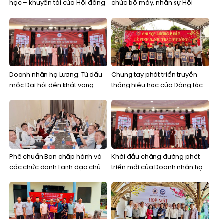
học – khuyến tài của Hội đồng
chức bộ máy, nhân sự Hội
họ Lương
đồng/Ban liên lạc họ Lương
cấp tỉnh”
Doanh nhân họ Lương: Từ dấu
Chung tay phát triển truyền
mốc Đại hội đến khát vọng
thống hiếu học của Dòng tộc
kiến tạo một cộng đồng kinh
và nuôi dưỡng khát vọng thay
doanh bền vững
đổi bằng tri thức, học vấn
Phê chuẩn Ban chấp hành và
Khởi đầu chặng đường phát
các chức danh Lãnh đạo chủ
triển mới của Doanh nhân họ
chốt Câu lạc bộ Doanh nhân
Lương Việt Nam
họ Lương Việt Nam