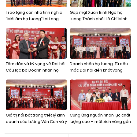
Trao tặng căn nhà tình nghĩa
Gặp mặt Xuân Bính Ngọ họ
“Mái ấm họ Lương” tại Lạng
Lương Thành phố Hồ Chí Minh:
Sơn
Ấm áp tình thân, kết nối các
thế hệ
Tâm đắc và kỳ vọng về Đại hội
Doanh nhân họ Lương: Từ dấu
Câu lạc bộ Doanh nhân họ
mốc Đại hội đến khát vọng
Lương Việt Nam lần thứ nhất
kiến tạo một cộng đồng kinh
doanh bền vững
Giá trị nổi bật trong triết lý kinh
Cung ứng nguồn nhân lực chất
doanh của Lương Văn Can và ý
lượng cao – mắt xích vàng gắn
nghĩa áp dụng
kết doanh nghiệp họ Lương
Việt Nam