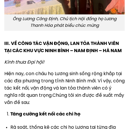
Ông Lương Công Định, Chủ tịch Hội đồng họ Lương
Thanh Hóa phát biểu chúc mừng
III. VỀ CÔNG TÁC VẬN ĐỘNG, LAN TỎA THÀNH VIÊN
TẠI CÁC KHU VỰC NINH BÌNH – NAM ĐỊNH – HÀ NAM
Kính thưa Đại hội!
Hiện nay, con cháu họ Lương sinh sống rộng khắp tại
các địa phương trong tỉnh Ninh Bình mới. Vì vậy, công
tác kết nối, vận động và lan tỏa thành viên có ý
nghĩa rất quan trọng.Chúng tôi xin được đề xuất mấy
vấn đề sau:
Tăng cường kết nối các chi họ
Rà soát, thống kê các chi họ Lương tại từng địa