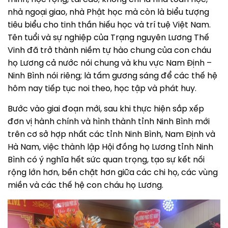
nhà ngoại giao, nhà Phật học mà còn là biểu tượng
tiêu biểu cho tinh thần hiếu học và trí tuệ Việt Nam.
Tên tuổi và sự nghiệp của Trạng nguyên Lương Thế
Vinh đã trở thành niềm tự hào chung của con cháu
họ Lương cả nước nói chung và khu vực Nam Định –
Ninh Bình nói riêng; là tấm gương sáng để các thế hệ
hôm nay tiếp tục noi theo, học tập và phát huy.
Bước vào giai đoạn mới, sau khi thực hiện sắp xếp
đơn vị hành chính và hình thành tỉnh Ninh Bình mới
trên cơ sở hợp nhất các tỉnh Ninh Bình, Nam Định và
Hà Nam, việc thành lập Hội đồng họ Lương tỉnh Ninh
Bình có ý nghĩa hết sức quan trọng, tạo sự kết nối
rộng lớn hơn, bền chặt hơn giữa các chi họ, các vùng
miền và các thế hệ con cháu họ Lương.