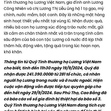
Tình thương họ Lương Việt Nam, gia đình anh Lương
Công Nhiên và chị Lương Thị Liễu ủng hộ 1 tạ gạo, mỳ
chính, nước mắm, bột canh. Đây là những mặt hàng
sinh hoạt thiết yếu nhất tại vùng lũ. Nhận được quà,
nhiều bà con họ Lương xúc động trào nước mắt, gửi
lời cảm ơn chân thành nhất và trân trọng tình cảm
sâu đậm của bà con tộc Lương cả nước đã kịp thời
thăm hỏi, động viên, tặng quà trong lúc hoạn nạn,
khó khăn.
Thông tin từ Quỹ Tình thương họ Lương Việt Nam
cho biết, tính đến 11h30 ngày 19/9/2024, Quỹ đã
nhận được 241.390.000Đ từ 281 tổ chức, cá nhân
người họ Lương trong nước và ở nước ngoài. Hiện
cuộc vận động vẫn được tiếp tục quyên góp cho
đến hết ngày 29/9/2024. Sau Phú Thọ, Cao Bằng đã
có báo cáo về số gia đình bị thiệt hại do bão số 3.
Quỹ Tình thương họ Lương Việt Nam đang tích cực