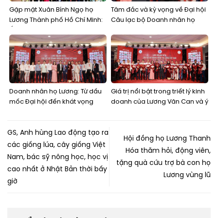
Gặp mặt Xuân Bính Ngọ họ
Tâm đắc và kỳ vọng về Đại hội
Lương Thành phố Hồ Chí Minh:
Câu lạc bộ Doanh nhân họ
Ấm áp tình thân, kết nối các
Lương Việt Nam lần thứ nhất
thế hệ
Doanh nhân họ Lương: Từ dấu
Giá trị nổi bật trong triết lý kinh
mốc Đại hội đến khát vọng
doanh của Lương Văn Can và ý
kiến tạo một cộng đồng kinh
nghĩa áp dụng
doanh bền vững
GS, Anh hùng Lao động tạo ra
Hội đồng họ Lương Thanh
các giống lúa, cây giống Việt
Hóa thăm hỏi, động viên,
Nam, bác sỹ nông học, học vị
tặng quà cứu trợ bà con họ
cao nhất ở Nhật Bản thời bấy
Lương vùng lũ
giờ