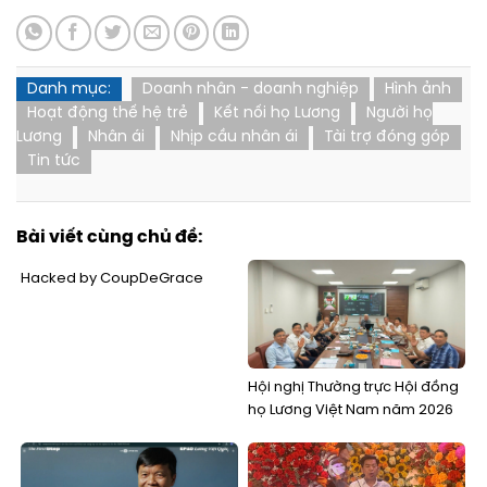
Danh mục:
Doanh nhân - doanh nghiệp
Hình ảnh
Hoạt động thế hệ trẻ
Kết nối họ Lương
Người họ
Lương
Nhân ái
Nhịp cầu nhân ái
Tài trợ đóng góp
Tin tức
Bài viết cùng chủ đề:
Hacked by CoupDeGrace
Hội nghị Thường trực Hội đồng
họ Lương Việt Nam năm 2026