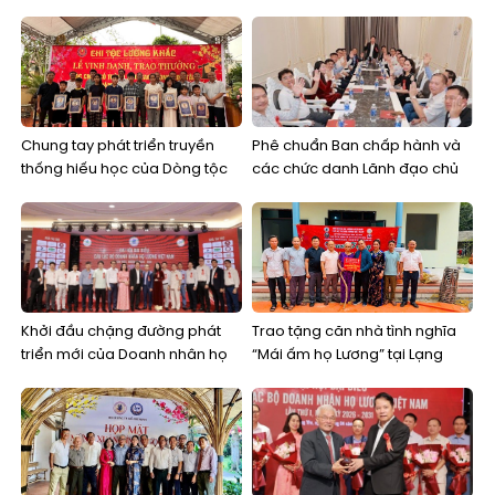
đồng/Ban liên lạc họ Lương
kiến tạo một cộng đồng kinh
cấp tỉnh”
doanh bền vững
Chung tay phát triển truyền
Phê chuẩn Ban chấp hành và
thống hiếu học của Dòng tộc
các chức danh Lãnh đạo chủ
và nuôi dưỡng khát vọng thay
chốt Câu lạc bộ Doanh nhân
đổi bằng tri thức, học vấn
họ Lương Việt Nam
Khởi đầu chặng đường phát
Trao tặng căn nhà tình nghĩa
triển mới của Doanh nhân họ
“Mái ấm họ Lương” tại Lạng
Lương Việt Nam
Sơn