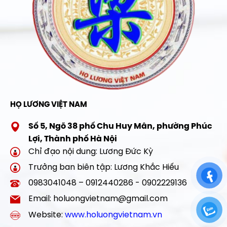
HỌ LƯƠNG VIỆT NAM
Số 5, Ngõ 38 phố Chu Huy Mân, phường Phúc
Lợi, Thành phố Hà Nội
Chỉ đạo nội dung: Lương Đức Kỳ
Trưởng ban biên tập: Lương Khắc Hiếu
0983041048 – 0912440286 - 0902229136
Email: holuongvietnam@gmail.com
Website:
www.holuongvietnam.vn