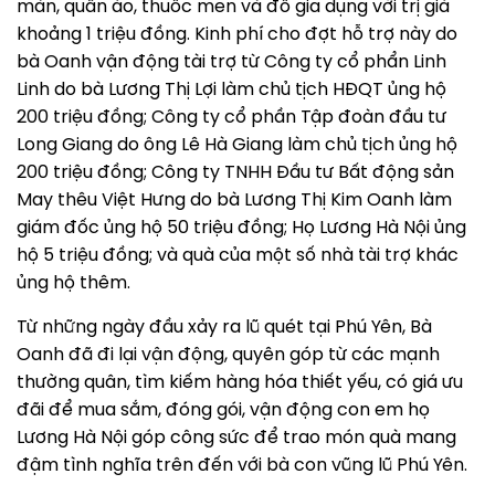
màn, quần áo, thuốc men và đồ gia dụng với trị giá
khoảng 1 triệu đồng. Kinh phí cho đợt hỗ trợ này do
bà Oanh vận động tài trợ từ Công ty cổ phẩn Linh
Linh do bà Lương Thị Lợi làm chủ tịch HĐQT ủng hộ
200 triệu đồng; Công ty cổ phần Tập đoàn đầu tư
Long Giang do ông Lê Hà Giang làm chủ tịch ủng hộ
200 triệu đồng; Công ty TNHH Đầu tư Bất động sản
May thêu Việt Hưng do bà Lương Thị Kim Oanh làm
giám đốc ủng hộ 50 triệu đồng; Họ Lương Hà Nội ủng
hộ 5 triệu đồng; và quà của một số nhà tài trợ khác
ủng hộ thêm.
Từ những ngày đầu xảy ra lũ quét tại Phú Yên, Bà
Oanh đã đi lại vận động, quyên góp từ các mạnh
thường quân, tìm kiếm hàng hóa thiết yếu, có giá ưu
đãi để mua sắm, đóng gói, vận động con em họ
Lương Hà Nội góp công sức để trao món quà mang
đậm tình nghĩa trên đến với bà con vũng lũ Phú Yên.