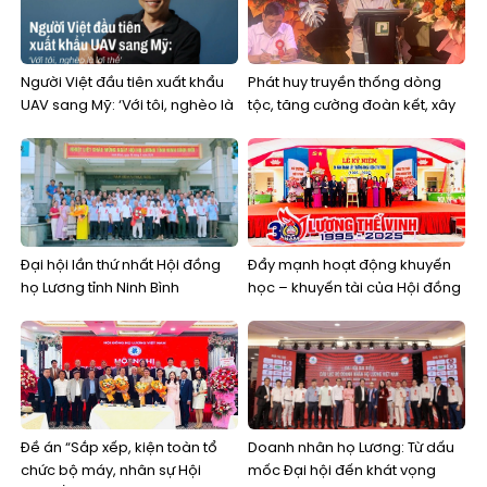
Người Việt đầu tiên xuất khẩu
Phát huy truyền thống dòng
UAV sang Mỹ: ‘Với tôi, nghèo là
tộc, tăng cường đoàn kết, xây
lợi thế’
dựng Hội đồng họ Lương tỉnh
Ninh Bình vững mạnh trong thời
kỳ mới
Đại hội lần thứ nhất Hội đồng
Đẩy mạnh hoạt động khuyến
họ Lương tỉnh Ninh Bình
học – khuyến tài của Hội đồng
họ Lương
Đề án “Sắp xếp, kiện toàn tổ
Doanh nhân họ Lương: Từ dấu
chức bộ máy, nhân sự Hội
mốc Đại hội đến khát vọng