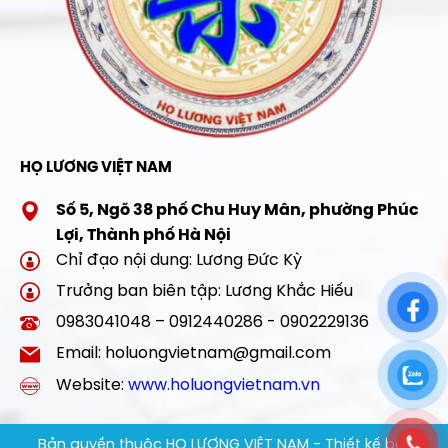
HỌ LƯƠNG VIỆT NAM
Số 5, Ngõ 38 phố Chu Huy Mân, phường Phúc
Lợi, Thành phố Hà Nội
Chỉ đạo nội dung: Lương Đức Kỳ
Trưởng ban biên tập: Lương Khắc Hiếu
0983041048 – 0912440286 - 0902229136
Email: holuongvietnam@gmail.com
Website:
www.holuongvietnam.vn
Bản quyền thuộc HỌ LƯƠNG VIỆT NAM - Thiết kế bởi: