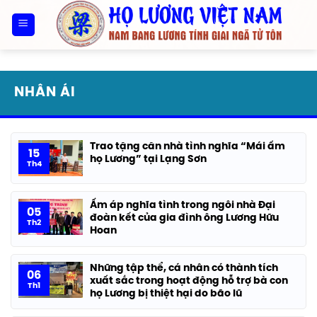
Bỏ
qua
nội
dung
NHÂN ÁI
Trao tặng căn nhà tình nghĩa “Mái ấm
15
họ Lương” tại Lạng Sơn
Th4
Ấm áp nghĩa tình trong ngôi nhà Đại
05
đoàn kết của gia đình ông Lương Hữu
Th2
Hoan
Những tập thể, cá nhân có thành tích
06
xuất sắc trong hoạt động hỗ trợ bà con
Th1
họ Lương bị thiệt hại do bão lũ