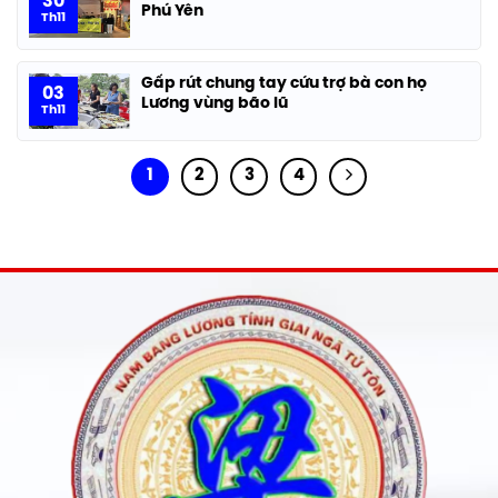
30
Phú Yên
Th11
Gấp rút chung tay cứu trợ bà con họ
03
Lương vùng bão lũ
Th11
1
2
3
4