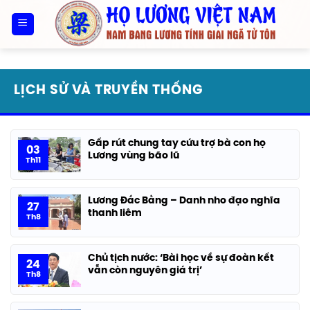
Bỏ
qua
nội
dung
LỊCH SỬ VÀ TRUYỀN THỐNG
Gấp rút chung tay cứu trợ bà con họ
03
Lương vùng bão lũ
Th11
Lương Đắc Bằng – Danh nho đạo nghĩa
27
thanh liêm
Th8
Chủ tịch nước: ‘Bài học về sự đoàn kết
24
vẫn còn nguyên giá trị’
Th8