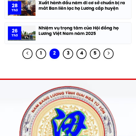
Xuất hành đầu năm đi cơ sở chuẩn bị ra
28
mắt Ban liên lạc họ Lương cấp huyện
Th3
Nhiệm vụ trọng tâm của Hội đồng họ
26
Lương Việt Nam năm 2025
Th3
1
2
3
4
5