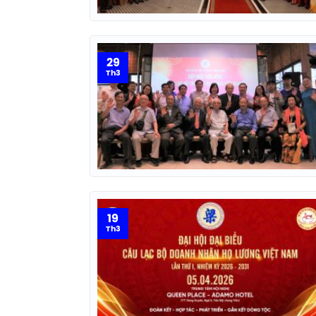
29
Th3
19
Th3