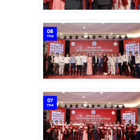
08
Th4
07
Th4