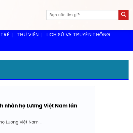
 TRẺ
THƯ VIỆN
LỊCH SỬ VÀ TRUYỀN THỐNG
nh nhân họ Lương Việt Nam lần
ọ Lương Việt Nam ...