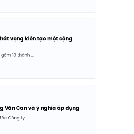
khát vọng kiến tạo một cộng
ồm 18 thành ...
ương Văn Can và ý nghĩa áp dụng
ốc Công ty ...