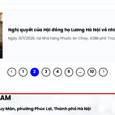
Nghị quyết của Hội đồng họ Lương Hà Nội về n
Ngày 31/1/2026, tại Nhà hàng Phước An Chay, 438B phố Trươ
1
2
3
4
5
…
10
NAM
Huy Mân, phường Phúc Lợi, Thành phố Hà Nội