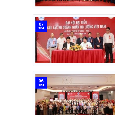
07
Th4
06
Th4