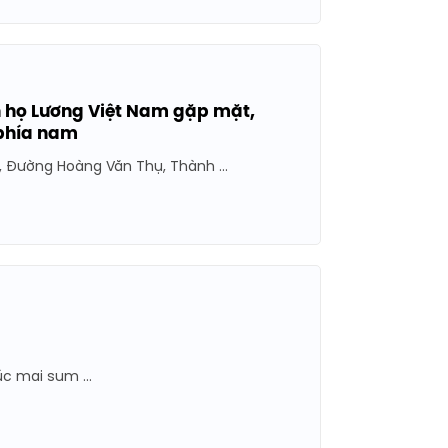
 họ Lương Việt Nam gặp mặt,
 phía nam
, Đường Hoàng Văn Thụ, Thành ...
c mai sum ...