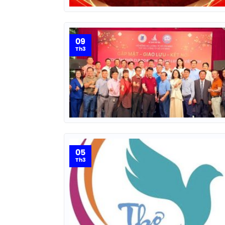
09
Th3
05
Th3