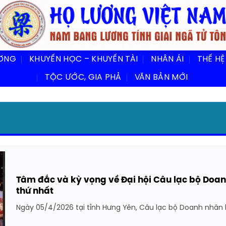
ƯƠNG
KHUYẾN HỌC – KHUYẾN TÀI
NHÂN ÁI
THẾ HỆ
TỘC ƯỚC, GIA PHẢ
VĂN BẢN MỚI
Tâm đắc và kỳ vọng về Đại hội Câu lạc bộ Doa
thứ nhất
Ngày 05/4/2026 tại tỉnh Hưng Yên, Câu lạc bộ Doanh nhân h